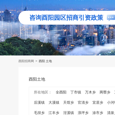
咨询酉阳园区招商引资政策
酉阳招商网
>
酉阳 土地
酉阳土地
所在地区：
全酉阳
丁市镇
万木乡
两罾乡
后溪镇
大溪镇
天馆乡
官清乡
宜居乡
小河
毛坝乡
江丰乡
泔溪镇
浪坪乡
涂市乡
清泉