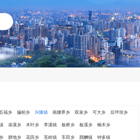
五福乡
偏柏乡
兴隆镇
南腰界乡
双泉乡
可大乡
后坪坝乡
镇
庙溪乡
木叶乡
李溪镇
板桥乡
板溪乡
楠木乡
乡
腴地乡
花田乡
苍岭镇
车田乡
酉酬镇
钟多镇